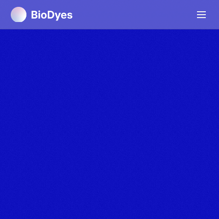
[OUR JOURNAL]
Insight
We help businesses scale sustainable operations
through strategy, technology, and deep industry
expertise.